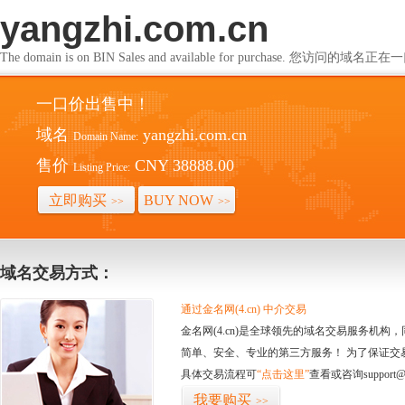
yangzhi.com.cn
The domain is on BIN Sales and available for purchase. 您访问的
一口价出售中！
域名
yangzhi.com.cn
Domain Name:
售价
CNY 38888.00
Listing Price:
立即购买
BUY NOW
>>
>>
域名交易方式：
通过金名网(4.cn) 中介交易
金名网(4.cn)是全球领先的域名交易服务机
简单、安全、专业的第三方服务！ 为了保证交
具体交易流程可
“点击这里”
查看或咨询support@
我要购买
>>