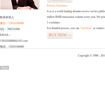
Process Overview:
4.cn is a world leading domain escrow service plat
million RMB transaction volume every year. We promi
联系所有人
5 workdays.
微信：15810106080
For detailed process, you can
“visit here”
or contact
QQ：780231698
BUY NOW
EMAIL：
>>
15810106080@163.com
电话：15810106080
Copyright © 1998 - 201
51La